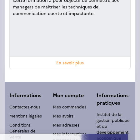
Cette formation a pour objectif de permettre aux
managers de maîtriser les techniques de
communication courte et impactante.
En savoir plus
Informations
Mon compte
Informations
pratiques
Contactez-nous
Mes commandes
Institut de la
Mentions légales
Mes avoirs
gestion publique
Conditions
Mes adresses
et du
Générales de
développement
Mes informations
Vente
économique
personnelles